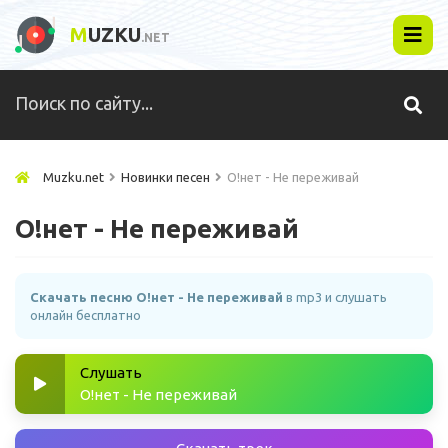
M
UZKU
.NET
Muzku.net
Новинки песен
О!нет - Не переживай
О!нет - Не переживай
Скачать песню О!нет - Не переживай
в mp3 и слушать
онлайн бесплатно
Слушать
О!нет - Не переживай