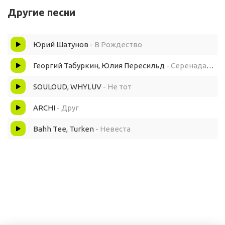
Другие песни
Видишь дождь прошёл.
Юрий Шатунов
- В Рождество
Значит все пройдёт,
Георгий Табуркин, Юлия Пересильд
- Серенада Трубадура Детство
Все будет хорошо.
SOULOUD, WHYLUV
- Не тот
ARCHI
- Друг
Мы будем знать,
Bahh Tee, Turken
- Невеста
Что все еще будет.
Ночь пройдет,
Утро наступит.
Мы будем знать,