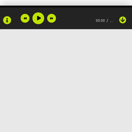
Твердо верить.
00:00
…
Что счастье придёт,
Если открыть все двери.
И ветер переменится,
Оставляя печаль позади.
Copyright © 2024
Muzku.net
Вместе с ветром все изменится,
Все права защищены, материал предоставлен только для
ознакомления!
По всем вопросам:
admin@muzku.net
Нам с счастьем вместе по пути.
0+
Не переживай,