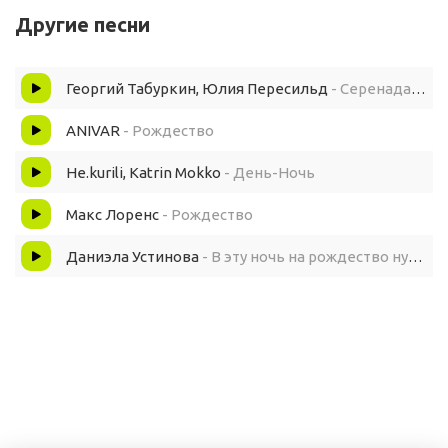
Лепестки от роз в постели,
Другие песни
Недопитые бокалы.
Георгий Табуркин, Юлия Пересильд
- Серенада Трубадура Детство
Всё, как мы того хотели,
ANIVAR
- Рождество
В эту ночь случилось с нами!
Не.kurili, Katrin Mokko
- День-Ночь
Макс Лоренс
- Рождество
В Рождество!
Даниэла Устинова
- В эту ночь на рождество нужно мне всего одно
Ночь пройдёт погаснут звёзды,
Этой ночи будет мало.
Но совсем ещё не поздно,
Повторить нам всё сначала!