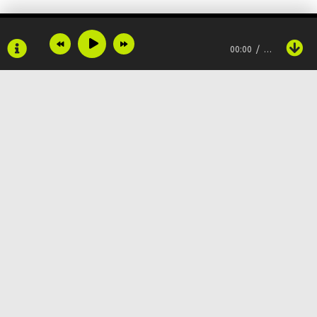
00:00
…
И желания во взгляде
Я читаю осторожно.
На тебя с улыбкой глядя,
Устоять мне невозможно!
В Рождество!
Copyright © 2024
Muzku.net
Все права защищены, материал предоставлен только для
ознакомления!
По всем вопросам:
admin@muzku.net
0+