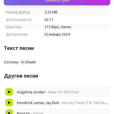
Скачать трек
Размер файла:
5.25 МБ
Длительность:
02:17
Качество:
313 kbps, Stereo
Дата релиза:
05 январь 2024
Текст песни
GGrossy - In Shade
Другие песни
Angelina Jordan
- Now I'm The Fool
Kendrick Lamar, Jay Rok
- Money Trees (Tik Tok Remix)
Брутто
- Шаде