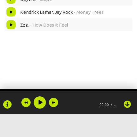
Kendrick Lamar, Jay Rock
- Money Trees
Zzz.
- How Does It Feel
00:00
…