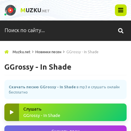
M
UZKU
.NET
Muzku.net
Новинки песен
GGrossy - In Shade
GGrossy - In Shade
Скачать песню GGrossy - In Shade
в mp3 и слушать онлайн
бесплатно
Слушать
GGrossy - In Shade