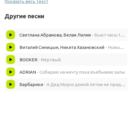
Показать весь текст
Пока часы 12 бьют
Другие песни
И новый год что вот вот настанет
Светлана Абрамова, Белая Лилия
- Бьют часы 12 раз
исполнит в миг мечту твою
Виталий Синицын, Никита Хазановский
- Новый год
Если снежинка не расстает
BOOKER
- Мёртвый
ADRIAN
- Собираю на мечту пока въебываю залы
В твоей ладони не расстает
Барбарики
- А Дед Мороз домой летом не придет ()
Пока часы 12 бьют