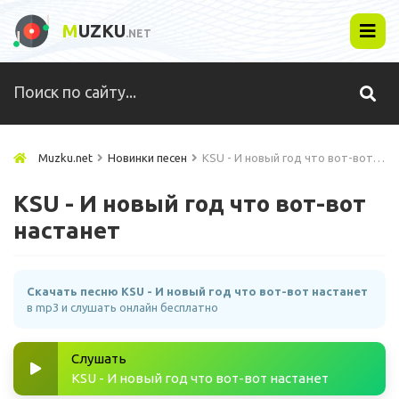
M
UZKU
.NET
Muzku.net
Новинки песен
KSU - И новый год что вот-вот настанет
KSU - И новый год что вот-вот
настанет
Скачать песню KSU - И новый год что вот-вот настанет
в mp3 и слушать онлайн бесплатно
Слушать
KSU - И новый год что вот-вот настанет