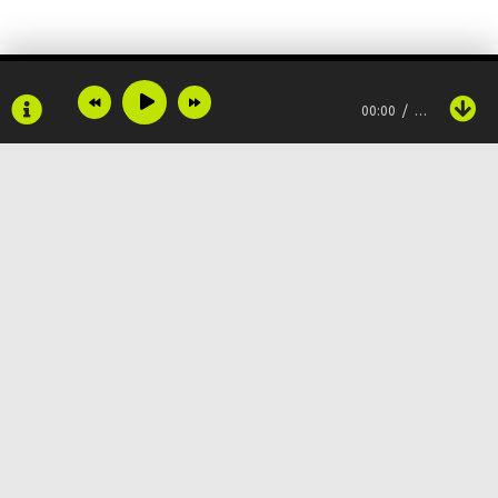
00:00
…
Copyright © 2024
Muzku.net
Все права защищены, материал предоставлен только для
ознакомления!
По всем вопросам:
admin@muzku.net
0+