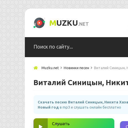
M
UZKU
.NET
Muzku.net
Новинки песен
Виталий Синицын, 
Виталий Синицын, Никит
Скачать песню Виталий Синицын, Никита Хаза
Новый год
в mp3 и слушать онлайн бесплатно
Слушать