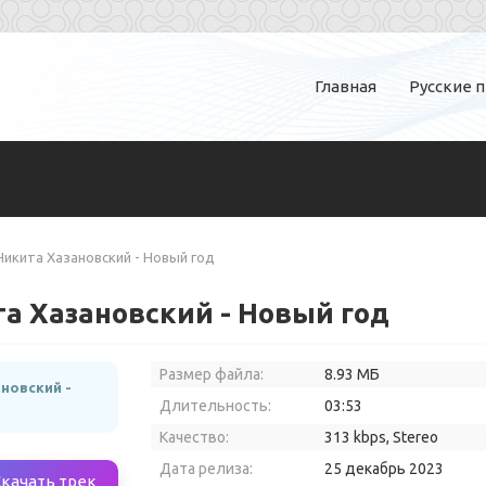
Главная
Русские 
Никита Хазановский - Новый год
а Хазановский - Новый год
Размер файла:
8.93 МБ
новский -
Длительность:
03:53
Качество:
313 kbps, Stereo
Дата релиза:
25 декабрь 2023
Скачать трек