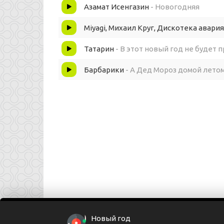
У «судьбы ироний» много
Азамат Исенгазин
- Новогодняя
И фильм этот новогодним
Miyagi, Михаил Круг, Дискотека авария
Татарин
- В этот новый год не будет 
Стал давно
Барбарики
- А Дед Мороз домой летом
На столе икра морская
Даже рыба заливная
Под вино
Новый год
И бьют часы двенадцать
Новый год