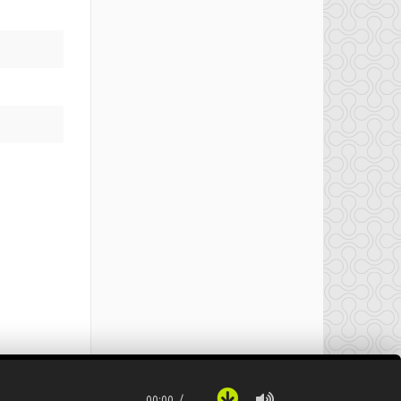
00:00
…