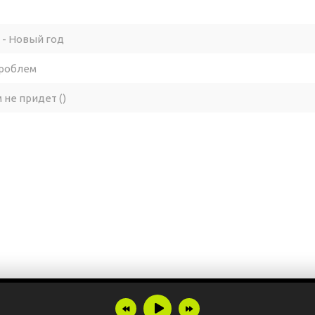
- Новый год
проблем
 не придет ()