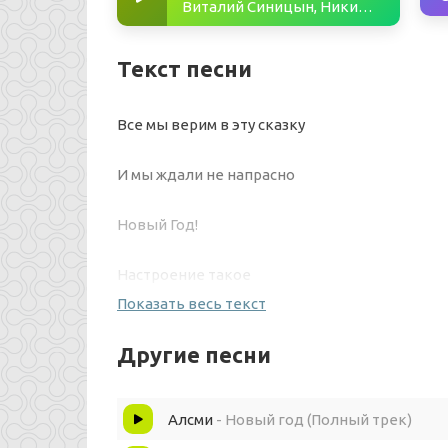
Виталий Синицын, Никита Хазановский - Новый год
Текст песни
Все мы верим в эту сказку
И мы ждали не напрасно
Новый Год!
Настроение такое
Показать весь текст
Что играет с мишурою
Другие песни
Даже кот
Алсми
- Новый год (Полный трек)