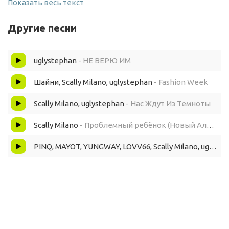
Показать весь текст
Это uglystephan, ты видишь на мне Balenci (Go)
Другие песни
Если базар не про деньги, мне неинтересно (Nah, nah)
uglystephan
- НЕ ВЕРЮ ИМ
Скалли давай прыгнем на них, они меня бесят (Еби)
Шайни, Scally Milano, uglystephan
- Fashion Week
Сука, да я демон, на мне перевёрнут крестик (Эй, похуй)
Scally Milano, uglystephan
- Нас Ждут Из Темноты
Scally Milano
- Проблемный ребёнок (Новый Альбом 2023)
Да я не делал домашку, но на мне ща Rick и на мне Saint
Michael (Эй,
PINQ, MAYOT, YUNGWAY, LOVV66, Scally Milano, uglystephan