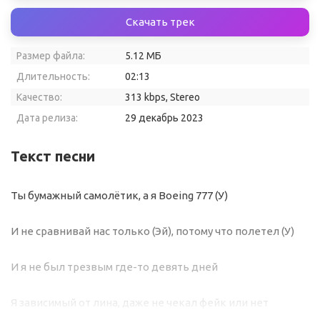
Скачать трек
Размер файла:
5.12 МБ
Длительность:
02:13
Качество:
313 kbps, Stereo
Дата релиза:
29 декабрь 2023
Текст песни
Ты бумажный самолётик, а я Boeing 777 (У)
И не сравнивай нас только (Эй), потому что полетел (У)
И я не был трезвым где-то девять дней
Я зависимый от лина, даже не чекал фейк или нет