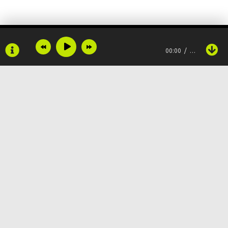
00:00
…
Copyright © 2024
Muzku.net
Все права защищены, материал предоставлен только для
ознакомления!
По всем вопросам:
admin@muzku.net
0+