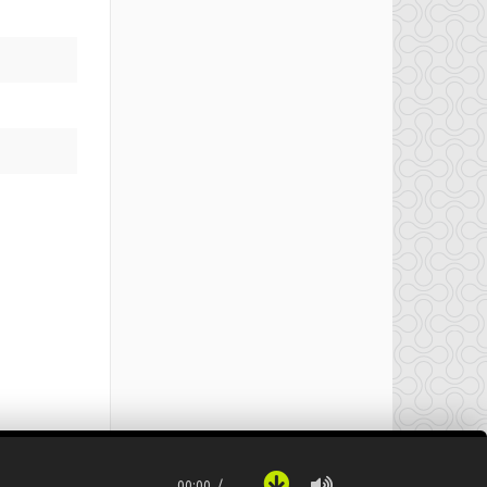
00:00
…