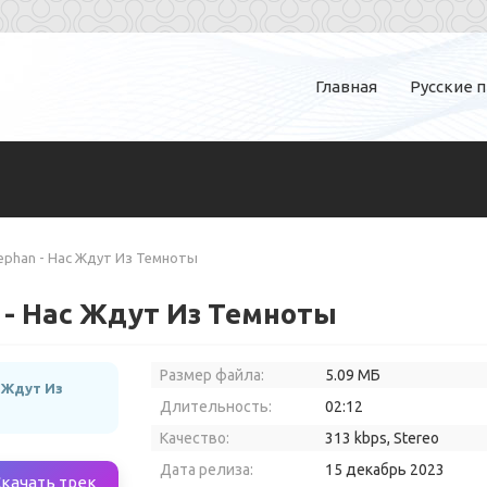
Главная
Русские 
ystephan - Нас Ждут Из Темноты
an - Нас Ждут Из Темноты
Размер файла:
5.09 МБ
с Ждут Из
Длительность:
02:12
Качество:
313 kbps, Stereo
Дата релиза:
15 декабрь 2023
Скачать трек