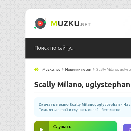
M
UZKU
.NET
Muzku.net
Новинки песен
Scally Milano, ugl
Scally Milano, uglysteph
Скачать песню Scally Milano, uglystephan - На
Темноты
в mp3 и слушать онлайн бесплатно
Слушать