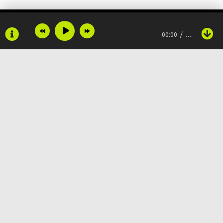
Оно придёт, когда не ждёшь, просто так из ниоткуда
00:00
…
И накроет как лавиной... Навсегда
Пусть начнётся новый год
Хоть давно не верим в чудо
Пусть оно произойдёт
Copyright © 2024
Muzku.net
От счастья мокрые глаза
Все права защищены, материал предоставлен только для
ознакомления!
По всем вопросам:
admin@muzku.net
Оно придёт, когда не ждёшь, просто так из ниоткуда
0+
И накроет как лавиной... Навсегда
Подкрепиться бы надо, перед дальней дорогой