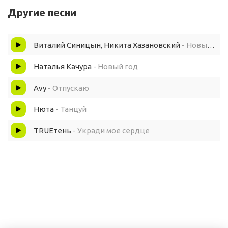
Другие песни
Процентов на тридцать
Виталий Синицын, Никита Хазановский
- Новый год
Ждут россиян, под ёлкой могучей
Наталья Качура
- Новый год
В печень удар и подарки до кучи
Avy
- Отпускаю
В прошлом году всего было мало
Нюта
- Танцуй
Сейчас начнем огребарть, кому чего не хватало
TRUEтень
- Укради мое сердце
Пусть начнётся новый год
Хоть давно не верим в чудо
Пусть оно произойдёт
От счастья мокрые глаза