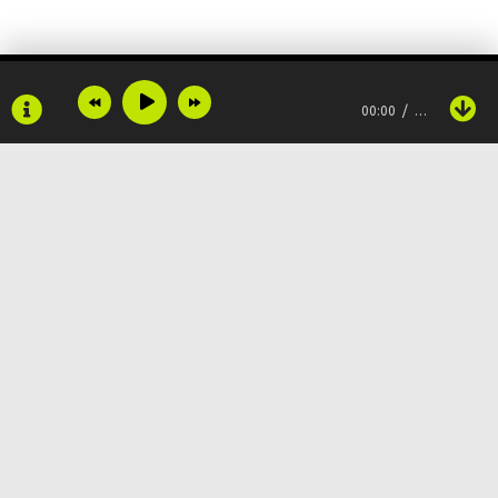
00:00
…
Copyright © 2024
Muzku.net
Все права защищены, материал предоставлен только для
ознакомления!
По всем вопросам:
admin@muzku.net
0+