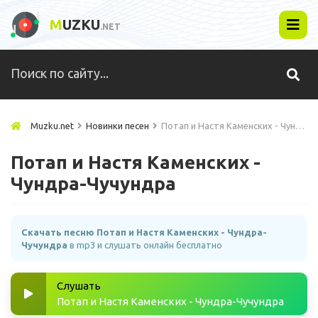
M
UZKU
.NET
Muzku.net
Новинки песен
Потап и Настя Каменских - Чундра-Чучундра
Потап и Настя Каменских -
Чундра-Чучундра
Скачать песню Потап и Настя Каменских - Чундра-
Чучундра
в mp3 и слушать онлайн бесплатно
Слушать
Потап и Настя Каменских - Чундра-Чучундра