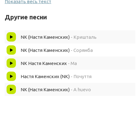
Показать весь текст
Чундра чучундра
Другие песни
NK (Настя Каменских)
- Кришталь
NK (Настя Каменских)
- Сорямба
NK Настя Каменских
- Ма
Настя Каменских (NK)
- Почуття
NK (Настя Каменских)
- A huevo