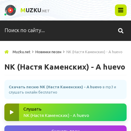
M
UZKU
.NET
Muzku.net
Новинки песен
NK (Настя Каменских) - A huevo
NK (Настя Каменских) - A huevo
Скачать песню NK (Настя Каменских) - A huevo
в mp3 и
слушать онлайн бесплатно
Слушать
NK (Настя Каменских) - A huevo