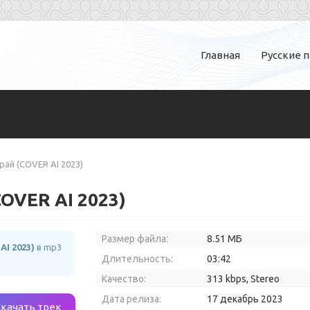
Главная
Русские 
рай (COVER AI 2023)
COVER AI 2023)
Размер файла:
8.51 МБ
I 2023)
в mp3
Длительность:
03:42
Качество:
313 kbps, Stereo
Дата релиза:
17 декабрь 2023
Скачать трек