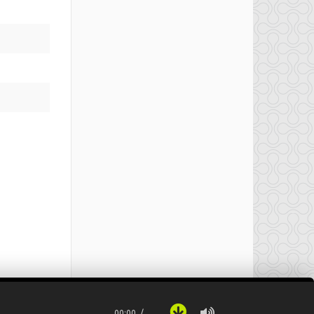
00:00
…