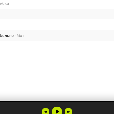
шибка
 больно
- Мот