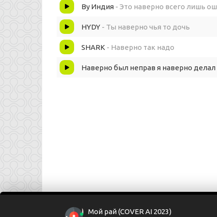
By Индия
- Это наверно всего лишь о
HYDY
- Ты наверно чья то дочь
SHARK
- Наверно так надо
Наверно был неправ я наверно делал
Мой рай (COVER AI 2023)