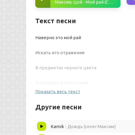
Максим, Цой - Мой рай (COVER AI 2023)
Текст песни
Наверно это мой рай
Искать его отражение
В предметах черного цвета
И слышать в голосе май
Показать весь текст
Наверно это мой рай
Другие песни
В лучах оконного света
Kamik
- Дождь (cover Максим)