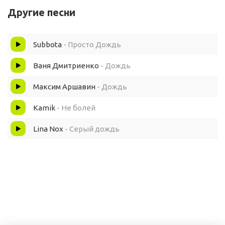
А я и не знала как люблю дождь
Другие песни
Туман в городе моём серый
Subbota
- Просто Дождь
Он цвета глаз твоих цвета волос
Ваня Дмитриенко
- Дождь
И имя серое твоё дождь
Максим Аршавин
- Дождь
Kamik
- Не болей
Lina Nox
- Серый дождь