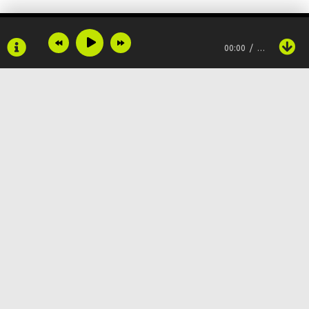
00:00
…
Copyright © 2024
Muzku.net
Все права защищены, материал предоставлен только для
ознакомления!
По всем вопросам:
admin@muzku.net
0+