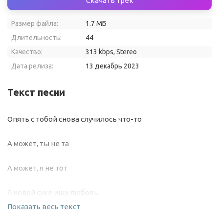
Скачать трек
Размер файла:
1.7 МБ
Длительность:
44
Качество:
313 kbps, Stereo
Дата релиза:
13 декабрь 2023
Текст песни
Опять с тобой снова случилось что-то
А может, ты не та
А может, я не тот
Я новой суке ищу любовь
Показать весь текст
Он убивает всё, что было связанно с тобой