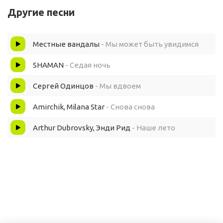
Другие песни
Опять с тобой снова случилось что-то
Местные вандалы
- Мы может быть увидимся
Опять с тобой снова случилось что-то
SHAMAN
- Седая ночь
А может, ты не та
Сергей Одинцов
- Мы вдвоем
Amirchik, Milana Star
- Снова снова
А может, я не тот
Arthur Dubrovsky, Энди Рид
- Наше лето
Я новой суке ищу любовь
Он убивает всё, что было связанно с тобой
Опять с тобой снова случилось что-то