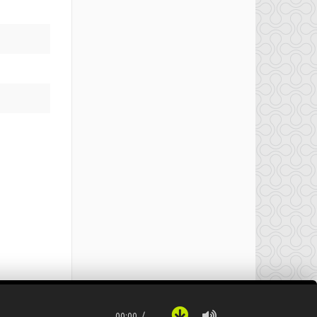
00:00
…