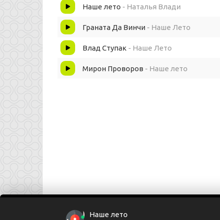
Наше лето
- Наталья Влади
наше лето с тобой,
Граната Да Винчи
- Наше Лето
наше лето с тобой.
Влад Ступак
- Наше Лето
Я не забуду наше лето с тобой,
Мирон Проворов
- Наше лето
наше лето с тобой,
наше лето с тобой.
Снова, снова летаю,
Снова - тебя теряю.
Море, Море бушует,
И в последний раз целую.
Наше лето