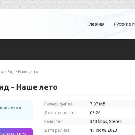
Главная
Русские 
Энди Рид - Наше лето
ид - Наше лето
Размер файла:
7.87 МБ
Наше лето
в
Длительность:
03:26
Качество:
313 kbps, Stereo
Дата релиза:
11 июль 2023
Скачать трек