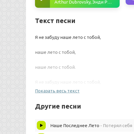
Arthur Dubrovsky, Энди Рид - Наше лето
Текст песни
Я не забуду наше лето с тобой,
наше лето с тобой,
наше лето с тобой.
Я не забуду наше лето с тобой,
Показать весь текст
наше лето с тобой,
Другие песни
наше лето с тобой.
Наше Последнее Лето
- Потерял себя
Я не забуду наше лето с тобой,