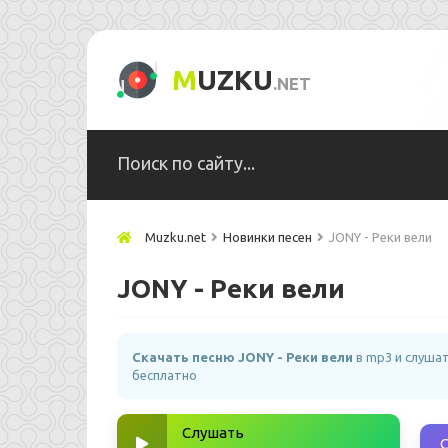
M
UZKU
.NET
Muzku.net
Новинки песен
JONY - Реки вели
JONY - Реки вели
Скачать песню JONY - Реки вели
в mp3 и слуша
бесплатно
Слушать