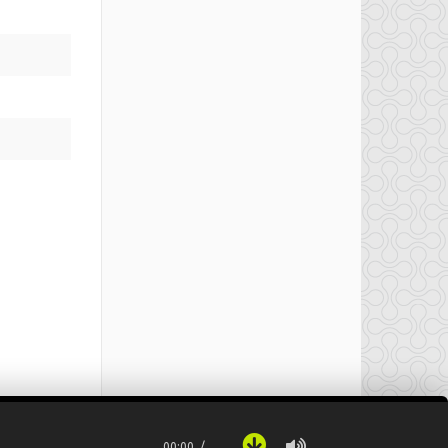
00:00
…