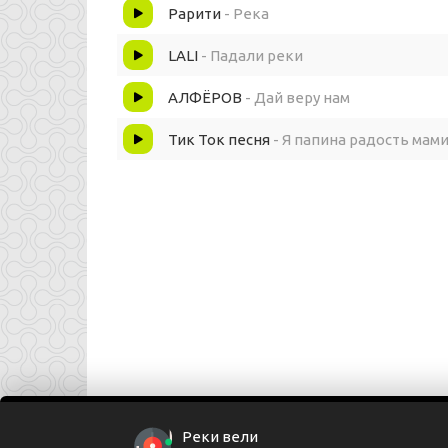
Мечтай в жизни не легко
Рарити
- Река
Но ведь это дорога в дом Если ты найти
LALI
- Падали реки
АЛФЁРОВ
- Дай веру нам
Тик Ток песня
- Я папина радость мам
Реки вели