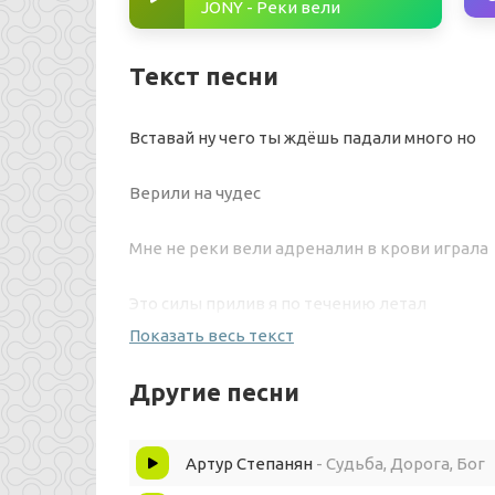
JONY - Реки вели
Текст песни
Вставай ну чего ты ждёшь падали много но
Верили на чудес
Мне не реки вели адреналин в крови играла
Это силы прилив я по течению летал
Показать весь текст
Жизнь дарила радость веру и рай
Другие песни
Боль обиды печаль радость веру и рай
Артур Степанян
- Судьба, Дорога, Бог