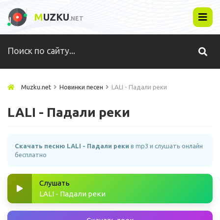
M
UZKU
.NET
Muzku.net
Новинки песен
LALI - Падали реки
LALI - Падали реки
Скачать песню LALI - Падали реки
в mp3 и слушать онлайн
бесплатно
Слушать
LALI - Падали реки