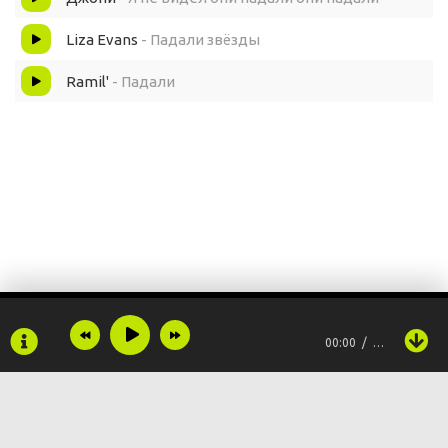
Liza Evans
- Падали звёзды
Ramil'
- Падали
00:00
…