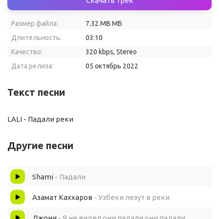
Скачать трек
Размер файла:
7.32 MB МБ
Длительность:
03:10
Качество:
320 kbps, Stereo
Дата релиза:
05 октябрь 2022
Текст песни
LALI - Падали реки
Другие песни
Shami
- Падали
Азамат Каххаров
- Узбеки лезут в реки
Джони
- Я не видел они падали они падали