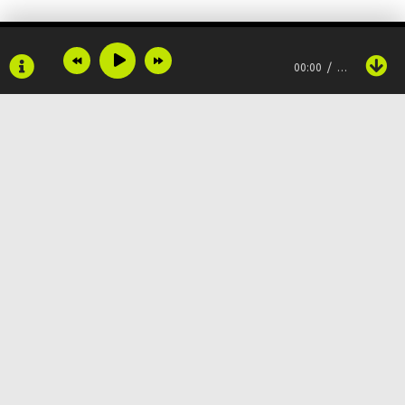
00:00
…
Copyright © 2024
Muzku.net
Все права защищены, материал предоставлен только для
ознакомления!
По всем вопросам:
admin@muzku.net
0+