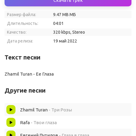
Скачать трек
Размер файла:
9.47 MB МБ
Длительность:
04:01
Качество:
320 kbps, Stereo
Дата релиза:
19 май 2022
Текст песни
Zhamil Turan - Ее Глаза
Другие песни
Zhamil Turan
- Три Розы
Rafa
- Твои глаза
Евгений Путилов
- Глаза в глаза