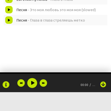
Песня
- Это моя любовь это моя моя (slowed)
Песня
- Глаза в глаза стреляешь метко
00:00
…