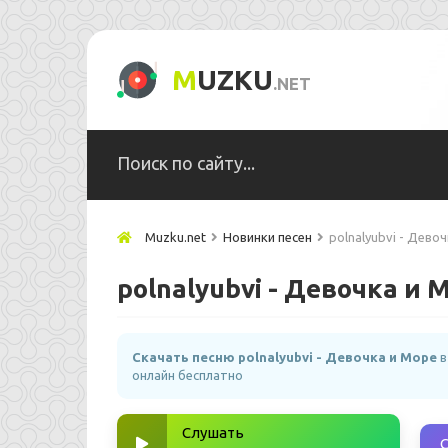
M
UZKU
.NET
Muzku.net
Новинки песен
polnalyubvi - Дево
polnalyubvi - Девочка и 
Скачать песню polnalyubvi - Девочка и Море
в
онлайн бесплатно
Слушать