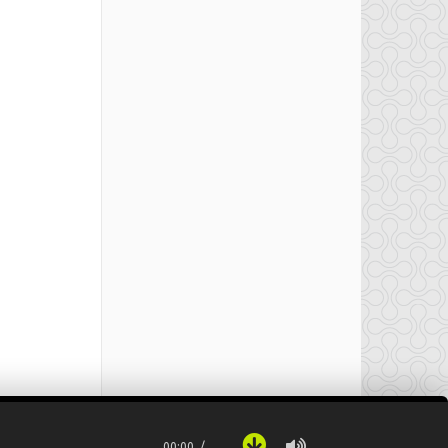
00:00
…