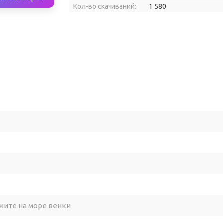
Кол-во скачиваний:
1 580
жите на море венки