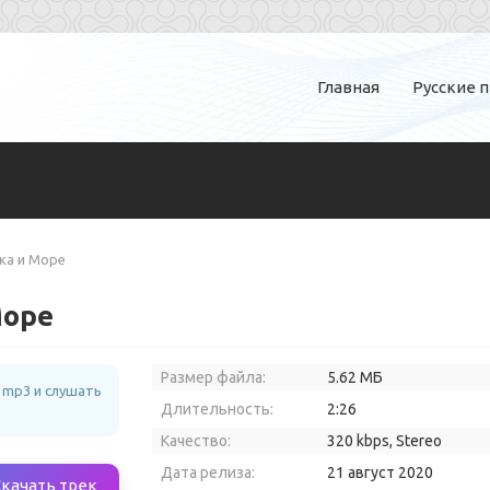
Главная
Русские 
чка и Море
Море
Размер файла:
5.62 МБ
 mp3 и слушать
Длительность:
2:26
Качество:
320 kbps, Stereo
Дата релиза:
21 август 2020
Скачать трек