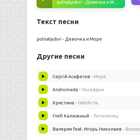
polnalyubvi - Девочка и Море
Текст песни
polnalyubvi - Девочка и Море
Другие песни
Сергій Асафатов
- Море
Andromeda
- Посейдон
Кристина
- Habibi Ya
Глеб Калюжный
- Летописец
Валерия feat. Игорь Николаев
- Возло