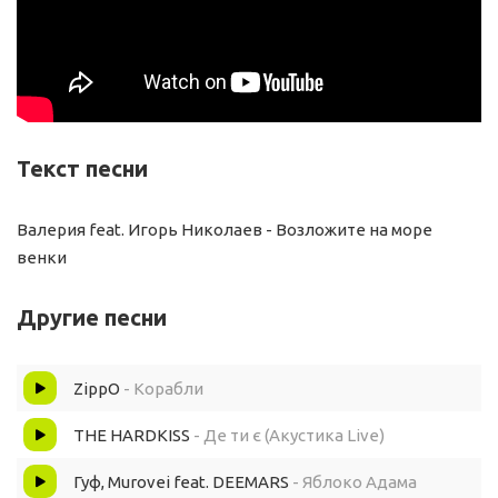
Текст песни
Валерия feat. Игорь Николаев - Возложите на море
венки
Другие песни
ZippO
- Корабли
THE HARDKISS
- Де ти є (Акустика Live)
Гуф, Murovei feat. DEEMARS
- Яблоко Адама