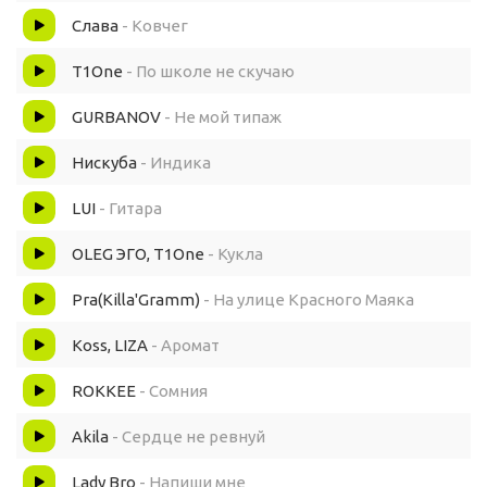
Слава
- Ковчег
T1One
- По школе не скучаю
GURBANOV
- Не мой типаж
Нискуба
- Индика
LUI
- Гитара
OLEG ЭГО, T1One
- Кукла
Pra(Killa'Gramm)
- На улице Красного Маяка
Koss, LIZA
- Аромат
ROKKEE
- Сомния
Akila
- Сердце не ревнуй
Lady Bro
- Напиши мне