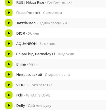
RUBI, Nikita Rise
- Гоу Гоу (remix)
Паша Proorok
- Симпатяга
Jazzdauren
- Одноклассники
DIOR
- Убила
AQUANEON
- За окном
ChipaChip, Barmaley Li
- Выдохни
Enina
- Мэтч
Некрасовский
- Старые песни
VEIGEL
- Без остатка
F0lk
- WHAT IS LOVE
Delly
- Дай мне руку