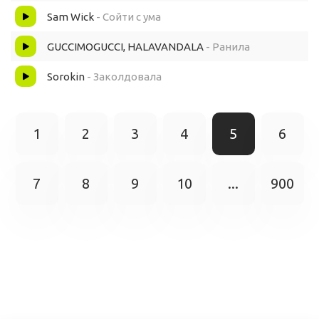
Sam Wick
- Сойти с ума
GUCCIMOGUCCI, HALAVANDALA
- Ранила
Sorokin
- Заколдовала
1
2
3
4
5
6
7
8
9
10
...
900