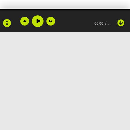
00:00
…
Copyright © 2024
Muzku.net
Все права защищены, материал предоставлен только для
ознакомления!
По всем вопросам:
admin@muzku.net
0+