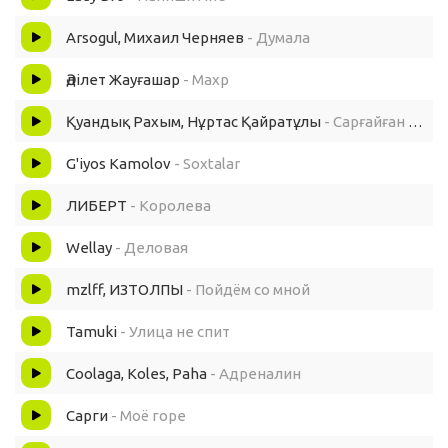
Arsogul, Михаил Черняев
- Думала
Әділет Жауғашар
- Махр
Қуандық Рахым, Нұртас Қайратұлы
- Сарғайған сағынышым
G'iyos Kamolov
- Soxtalar
ЛИБЕРТ
- Королева
Wellay
- Деловая
mzlff, ИЗТОЛПЫ
- Пойдём со мной
Tamuki
- Улица не спит
Coolaga, Koles, Paha
- Адреналин
Сарги
- Моё горе