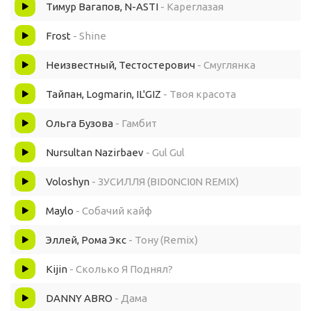
Тимур Вагапов, N-ASTI
- Кареглазая
Frost
- Shine
Неизвестный, Тестостерович
- Смуглянка
Тайпан, Logmarin, IL'GIZ
- Твоя красота
Ольга Бузова
- Гамбит
Nursultan Nazirbaev
- Gul Gul
Voloshyn
- ЗУСИЛЛЯ (BID0NCI0N REMIX)
Maylo
- Собачий кайф
Эллей, Рома Экс
- Тону (Remix)
Kijin
- Сколько Я Поднял?
DANNY ABRO
- Дама