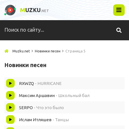
M
UZKU
.NET
Muzku.net
Новинки песен
Страница 5
Новинки песен
RXWZQ
- HURRICANE
Максим Аршавин
- Школьный бал
SERPO
- Что это было
Ислам Итляшев
- Танцы