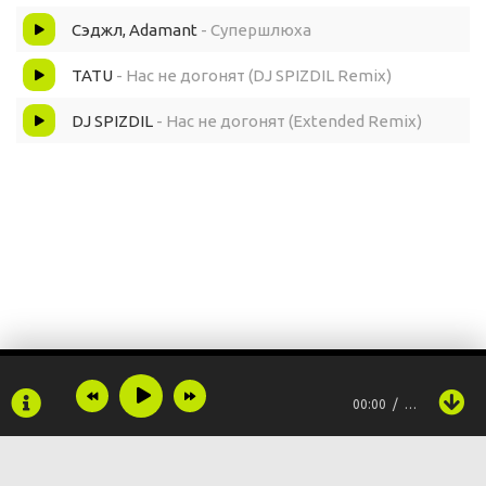
Сэджл, Adamant
- Супершлюха
TATU
- Нас не догонят (DJ SPIZDIL Remix)
DJ SPIZDIL
- Нас не догонят (Extended Remix)
00:00
…