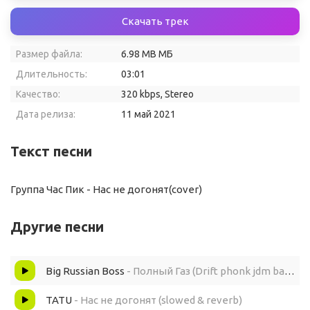
Скачать трек
Размер файла:
6.98 MB МБ
Длительность:
03:01
Качество:
320 kbps, Stereo
Дата релиза:
11 май 2021
Текст песни
Группа Час Пик - Нас не догонят(cover)
Другие песни
Big Russian Boss
- Полный Газ (Drift phonk jdm basboosted remix)
TATU
- Нас не догонят (slowed & reverb)