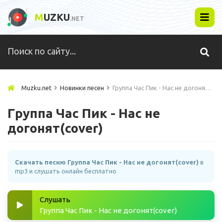
M
UZKU
.NET
Muzku.net
Новинки песен
Группа Час Пик - Нас не догонят(cover)
Группа Час Пик - Нас не
догонят(cover)
Скачать песню Группа Час Пик - Нас не догонят(cover)
в
mp3 и слушать онлайн бесплатно
Слушать
Группа Час Пик - Нас не догонят(cover)