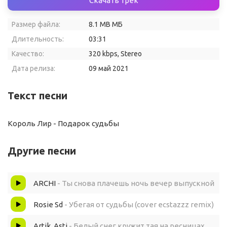
Скачать трек
Размер файла:
8.1 MB МБ
Длительность:
03:31
Качество:
320 kbps, Stereo
Дата релиза:
09 май 2021
Текст песни
Король Лир - Подарок судьбы
Другие песни
ARCHI
- Ты снова плачешь ночь вечер выпускной
Rosie Sd
- Убегая от судьбы (cover ecstazzz remix)
Artik, Asti
- Белый снег кружит тая на ресницах