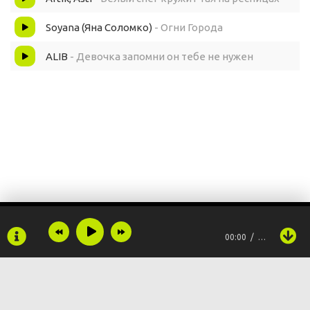
Soyana (Яна Соломко)
- Огни Города
ALIB
- Девочка запомни он тебе не нужен
00:00
…