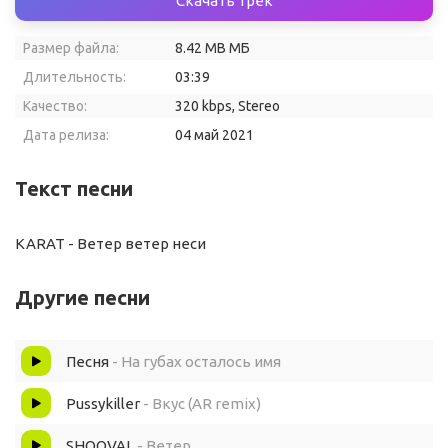
Скачать трек
Размер файла:
8.42 MB МБ
Длительность:
03:39
Качество:
320 kbps, Stereo
Дата релиза:
04 май 2021
Текст песни
KARAT - Ветер ветер неси
Другие песни
Песня
- На губах осталось имя
Pussykiller
- Вкус (AR remix)
SHOOVAL
- Ветер