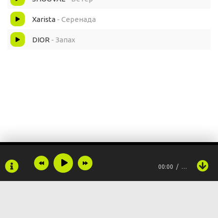
Xarista
- Серенада
DIOR
- Запах
00:00
…