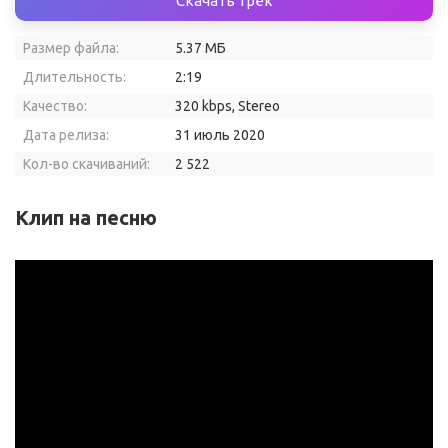
Скачать трек
Размер файла:
5.37 МБ
Длительность:
2:19
Качество:
320 kbps, Stereo
Дата релиза:
31 июль 2020
Кол-во скачиваний:
2 522
Клип на песню