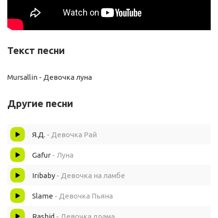
Текст песни
Mursallin - Девочка луна
Другие песни
Я.Д.
- Девочка Рай
Gafur
- Луна
Iribaby
- Девочка на ламбе
Slame
- Девочка Пьяна
Rashid
- Девочка драма