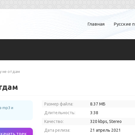
Главная
Русские 
му не отдам
отдам
Размер файла:
8.37 МБ
в mp3 и
Длительность:
3:38
Качество:
320 kbps, Stereo
Дата релиза:
21 апрель 2021
Скачать трек