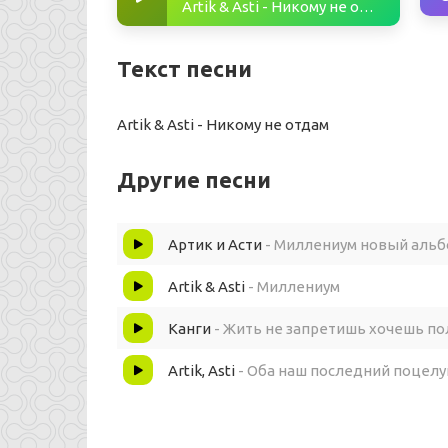
Artik & Asti - Никому не отдам
Текст песни
Artik & Asti - Никому не отдам
Другие песни
Артик и Асти
- Миллениум новый альб
Artik & Asti
- Миллениум
Канги
- Жить не запретишь хочешь по
Artik, Asti
- Оба наш последний поцелуй