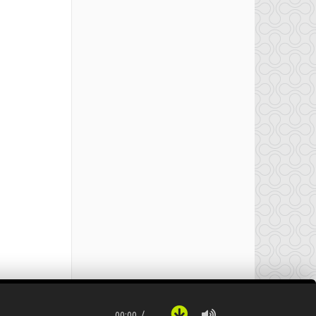
00:00
…