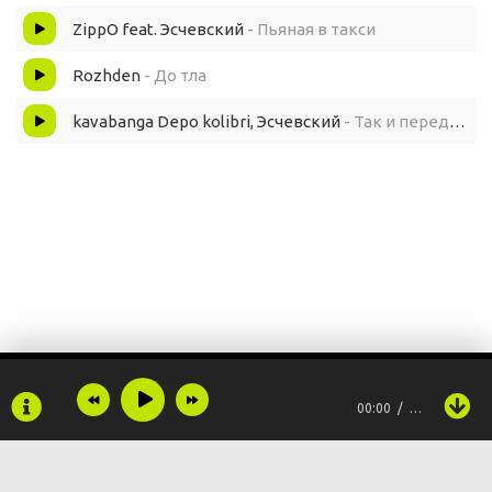
ZippO feat. Эсчевский
- Пьяная в такси
Rozhden
- До тла
kavabanga Depo kolibri, Эсчевский
- Так и передай ей
00:00
…