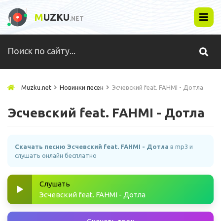
M
UZKU
.NET
Muzku.net
Новинки песен
Эсчевский feat. FAHMI - Дотла
Эсчевский feat. FAHMI - Дотла
Скачать песню Эсчевский feat. FAHMI - Дотла
в mp3 и
слушать онлайн бесплатно
Слушать
Эсчевский feat. FAHMI - Дотла