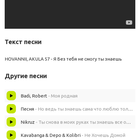
Текст песни
HOVANNII, AKULA 57 - Я Без тебя не смогу ты знаешь
Другие песни
Badi, Robert
- Моя родная
Песня
- Но ведь ты знаешь сама что люблю только тебя (поет мальчик и девушка)
Nikruz
- Ты снова в моих руках ты знаешь все обиды были зря
Kavabanga & Depo & Kolibri
- Не Хочешь Домой