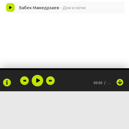
Бабек Мамедрзаев
- Дни и ночи
00:00
…