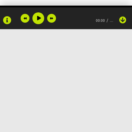
00:00
…
Copyright © 2024
Muzku.net
Все права защищены, материал предоставлен только для
ознакомления!
По всем вопросам:
admin@muzku.net
0+