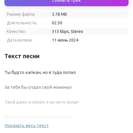
Скачать трек
Размер файла:
5.78 МБ
Длительность:
02:30
Качество:
313 kbps, Stereo
Дата релиза:
11 июнь 2024
Текст песни
Ты будто капкан, но я туда попал
За тебя бы отдал свой номинал
Твой джек и запал, я на него запал
Демо дай до грусти на минимал
Показать весь текст
Немного слов, мои руки на талии