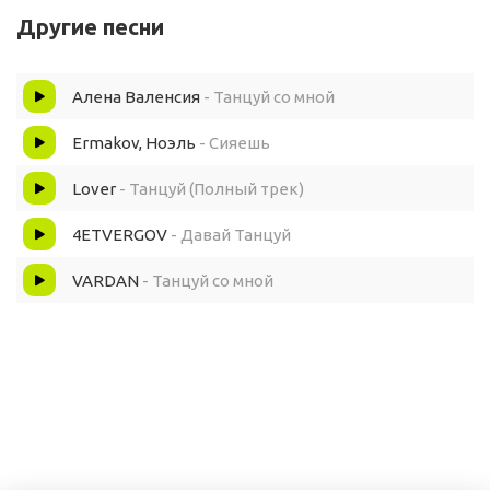
Другие песни
Хочу всё, но ты не такая
Алена Валенсия
- Танцуй со мной
Все твои подруги про меня знают, бэй, давай ехать в
Ermakov, Ноэль
- Сияешь
Стали сияешь как луна, встала к маме до утра
Lover
- Танцуй (Полный трек)
Сияешь как луна
4ETVERGOV
- Давай Танцуй
Танцуй со мной, детка, кивай
VARDAN
- Танцуй со мной