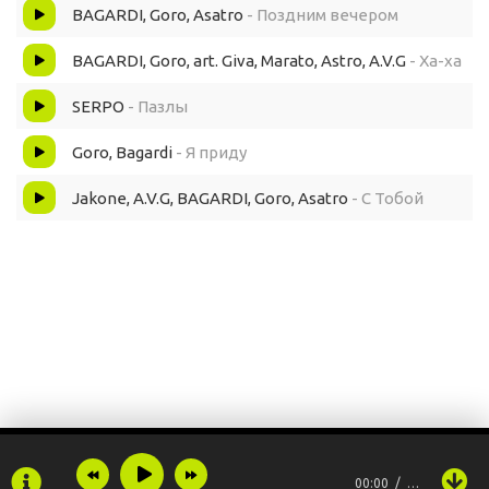
BAGARDI, Goro, Asatro
- Поздним вечером
BAGARDI, Goro, art. Giva, Marato, Astro, A.V.G
- Ха-ха
SERPO
- Пазлы
Goro, Bagardi
- Я приду
Jakone, A.V.G, BAGARDI, Goro, Asatro
- С Тобой
00:00
…