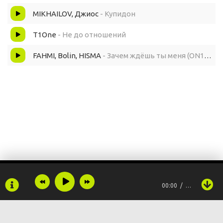
MIKHAILOV, Джиос
- Купидон
T1One
- Не до отношений
FAHMI, Bolin, HISMA
- Зачем ждёшь ты меня (ON1XX & Egor Mikhailov Remix)(Remake)
00:00
…