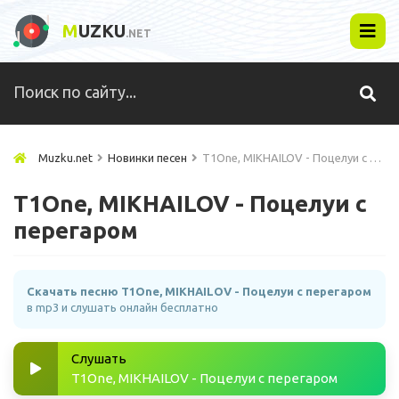
M
UZKU
.NET
Muzku.net
Новинки песен
T1One, MIKHAILOV - Поцелуи с перегаром
T1One, MIKHAILOV - Поцелуи с
перегаром
Скачать песню T1One, MIKHAILOV - Поцелуи с перегаром
в mp3 и слушать онлайн бесплатно
Слушать
T1One, MIKHAILOV - Поцелуи с перегаром