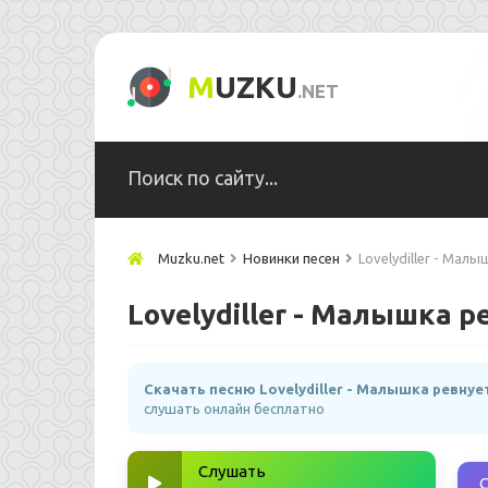
M
UZKU
.NET
Muzku.net
Новинки песен
Lovelydiller - Мал
Lovelydiller - Малышка р
Скачать песню Lovelydiller - Малышка ревнуе
слушать онлайн бесплатно
Слушать