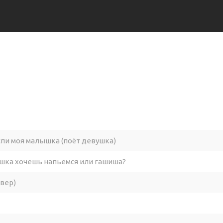
спи моя малышка (поёт девушка)
шка хочешь напьемся или гашиша?
авер)