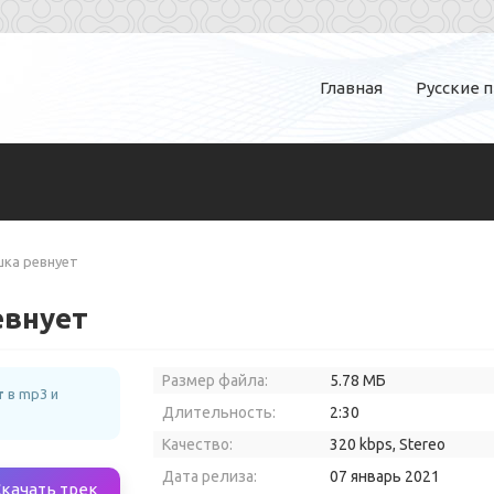
Главная
Русские 
ышка ревнует
евнует
Размер файла:
5.78 МБ
т
в mp3 и
Длительность:
2:30
Качество:
320 kbps, Stereo
Дата релиза:
07 январь 2021
Скачать трек