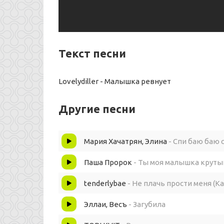
Текст песни
Lovelydiller - Малышка ревнует
Другие песни
Мария Хачатрян, Элина
- Спи баю баю 
Паша Пророк
- Ты моя малышка круты
tenderlybae
- Не плачь прости меня (К
Эллаи, Весъ
- Загубила