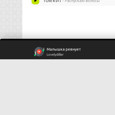
TORI KVIT
- Распускаю волосы
Малышка ревнует
Lovelydiller