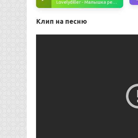
Lovelydiller - Малышка ревнует
Клип на песню