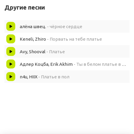
Другие песни
И это платье на тебе как дар и проклятье
алёна швец.
- чёрное сердце
Keneli, Zhiro
- Порвать на тебе платье
Avy, Shooval
- Платье
Адлер Коцба, Erik Akhim
- Ты в белом платье в платье
n4u, HIIX
- Платье в пол