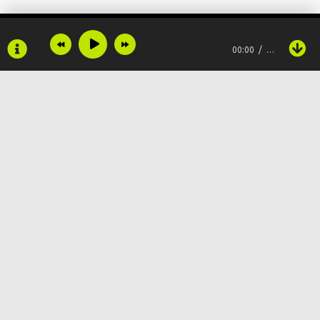
00:00
…
Copyright © 2024
Muzku.net
Все права защищены, материал предоставлен только для
ознакомления!
По всем вопросам:
admin@muzku.net
0+