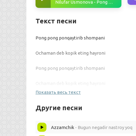
Nilufar Usmonova - Pong pong
Текст песни
Pong pong ponqaytirib shompani
Ochaman deb kopik eting hayroni
Pong pong ponqaytirib shompani
Ochaman deb kopik eting hayroni
Показать весь текст
Bugun bayram hassatib bir oynali
Другие песни
O'ynab oynab to tongacha toymoli
Azzamchik
- Bugun negadir nastroy yoq