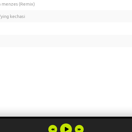
a menzes (Remix)
'ying kechasi