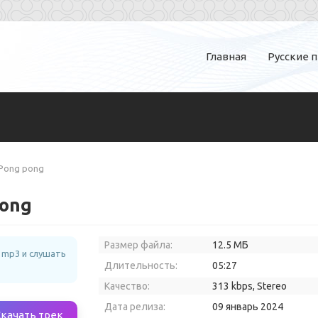
Главная
Русские 
 Pong pong
pong
Размер файла:
12.5 МБ
 mp3 и слушать
Длительность:
05:27
Качество:
313 kbps, Stereo
Дата релиза:
09 январь 2024
Скачать трек