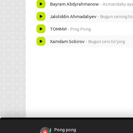
Bugun bayram hassatib bir oynali
Bayram Abdyrahmanow
- Asmandaky ay
O'ynab oynab to tongacha toymoli
Jaloliddin Ahmadaliyev
- Bugun sening to
ТОММИ
- Ping Pong
Xamdam Sobirov
- Bugun seni to'ying
Pong pong