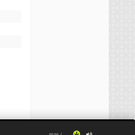
00:00
…