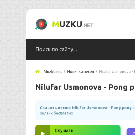
M
UZKU
.NET
Muzku.net
Новинки песен
Nilufar Usmonova -
Nilufar Usmonova - Pong 
Скачать песню Nilufar Usmonova - Pong pong
в
онлайн бесплатно
Слушать