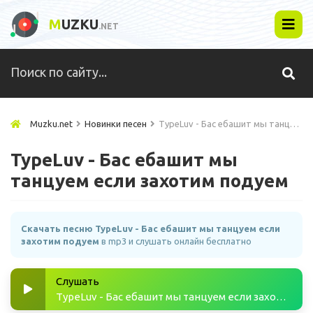
M
UZKU
.NET
Muzku.net
Новинки песен
TypeLuv - Бас ебашит мы танцуем если захотим подуем
TypeLuv - Бас ебашит мы
танцуем если захотим подуем
Скачать песню TypeLuv - Бас ебашит мы танцуем если
захотим подуем
в mp3 и слушать онлайн бесплатно
Слушать
TypeLuv - Бас ебашит мы танцуем если захотим подуем