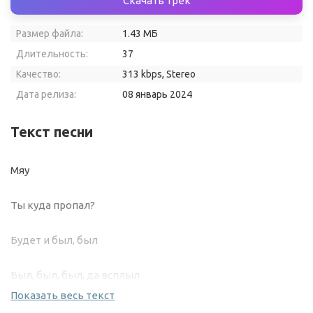
Скачать трек
Размер файла:
1.43 МБ
Длительность:
37
Качество:
313 kbps, Stereo
Дата релиза:
08 январь 2024
Текст песни
Мяу
Ты куда пропал?
Будет и был, был
Был, был, был, да всплыл
Показать весь текст
Ешь этот бит, пока не остыл