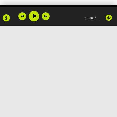
00:00
…
Copyright © 2024
Muzku.net
Все права защищены, материал предоставлен только для
ознакомления!
По всем вопросам:
admin@muzku.net
0+