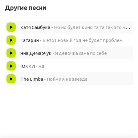
Другие песни
Танцуй жопой, чё ты застыл?
Катя Самбука
- Но но будет кино та та так это мечта слушай
Бля, слушай, пойми ты этот посыл
Татарин
- В этот новый год не будет проблем
Слушай, пойми ты этот посыл
Яна Демарчук
- Я девочка сама по себе
Слушай, пойми ты этот посыл
ЮККИ
- Яд
The Limba
- Пойми я не звезда