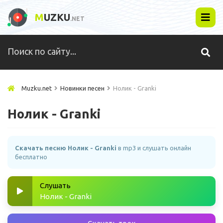
M
UZKU
.NET
Muzku.net
Новинки песен
Нолик - Granki
Нолик - Granki
Скачать песню Нолик - Granki
в mp3 и слушать онлайн
бесплатно
Слушать
Нолик - Granki