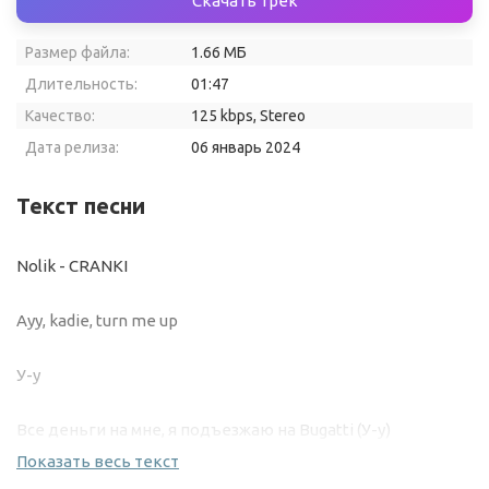
Скачать трек
Размер файла:
1.66 МБ
Длительность:
01:47
Качество:
125 kbps, Stereo
Дата релиза:
06 январь 2024
Текст песни
Nolik - CRANKI
Ayy, kadie, turn me up
У-у
Все деньги на мне, я подъезжаю на Bugatti (У-у)
Показать весь текст
(Ayy, ziplocker, how you sausin'?)