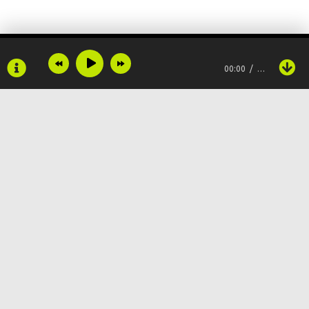
00:00
…
Copyright © 2024
Muzku.net
Все права защищены, материал предоставлен только для
ознакомления!
По всем вопросам:
admin@muzku.net
0+