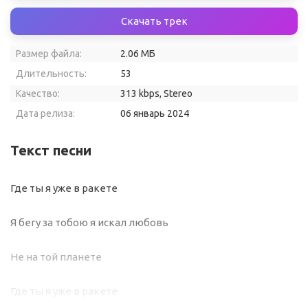
Скачать трек
Размер файла:
2.06 МБ
Длительность:
53
Качество:
313 kbps, Stereo
Дата релиза:
06 январь 2024
Текст песни
Где ты я уже в ракете
Я бегу за тобою я искал любовь
Не на той планете
Где ты я уже в ракете