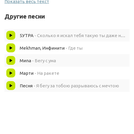
Показать весь текст
Я бегу за тобою я искал любовь
Другие песни
Не на той планете
5УТРА
- Сколько я искал тебя такую ты даже не представляешь
Mekhman, Инфинити
- Где ты
Миna
- Бегу с ума
Марти
- На ракете
Песня
- Я бегу за тобою разрываюсь с мечтою