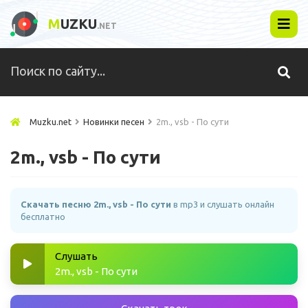
M
UZKU
.NET
Muzku.net
Новинки песен
2m., vsb - По сути
2m., vsb - По сути
Скачать песню 2m., vsb - По сути
в mp3 и слушать онлайн
бесплатно
Слушать
2m., vsb - По сути