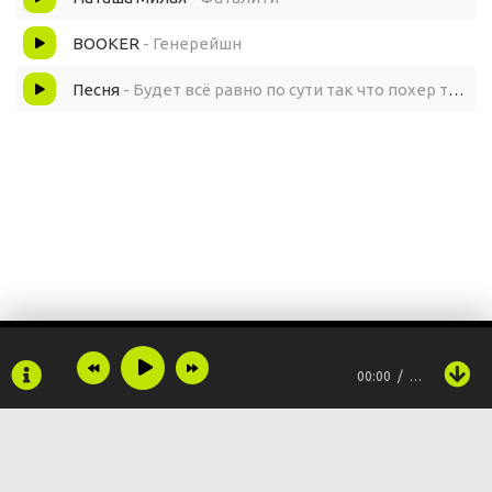
BOOKER
- Генерейшн
Песня
- Будет всё равно по сути так что похер танцуйте
00:00
…