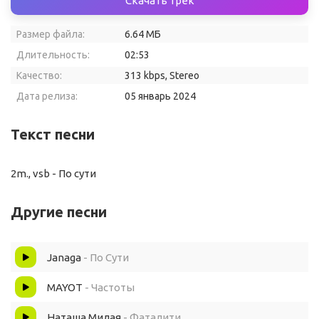
Скачать трек
Размер файла:
6.64 МБ
Длительность:
02:53
Качество:
313 kbps, Stereo
Дата релиза:
05 январь 2024
Текст песни
2m., vsb - По сути
Другие песни
Janaga
- По Сути
MAYOT
- Частоты
Наташа Милая
- Фаталити