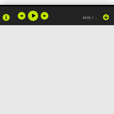
Отпусти воспоминания и ссоры
00:00
…
Вместе попробуем заново
Словно с тобой не знакомы
Порой, время как кинолента
И я в ней вижу счастливые кадры
Copyright © 2024
Muzku.net
В них теряются боли моменты
Все права защищены, материал предоставлен только для
ознакомления!
По всем вопросам:
admin@muzku.net
Как жаль, что время не вернуть обратно
0+
Твой аромат - как самый сладкий яд
И я им пьян уже давно, родная