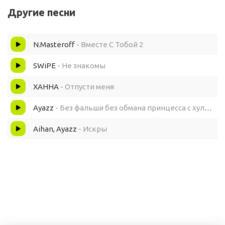
Другие песни
Ты по-прежнему в моем сердце
N.Masteroff
- Вместе С Тобой 2
Хоть и не верил в это раньше сам
SWiPE
- Не знакомы
Ты просишь встретиться и забрать вещи
ХАННА
- Отпусти меня
Как будто это ничего не значит
Ayazz
- Без фальши без обмана принцесса с хулиганом
Но мы оба все знаем прекрасно
Aihan, Ayazz
- Искры
Что будет как всегда и не иначе
Отпусти воспоминания и ссоры
Вместе сыграем в любовь
Словно с тобой не знакомы