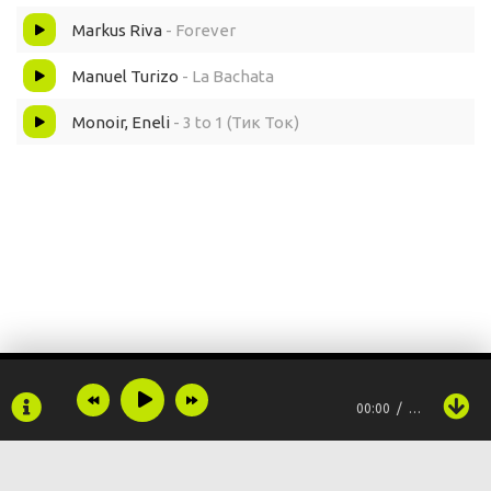
Markus Riva
- Forever
Manuel Turizo
- La Bachata
Monoir, Eneli
- 3 to 1 (Тик Ток)
00:00
…