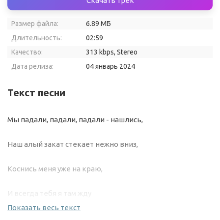
Скачать трек
Размер файла:
6.89 МБ
Длительность:
02:59
Качество:
313 kbps, Stereo
Дата релиза:
04 январь 2024
Текст песни
Мы падали, падали, падали - нашлись,
Наш алый закат стекает нежно вниз,
Коснись меня уже на краю,
И всегда тебя я там жду
Показать весь текст
Тебя не хватало, Целого мира мало