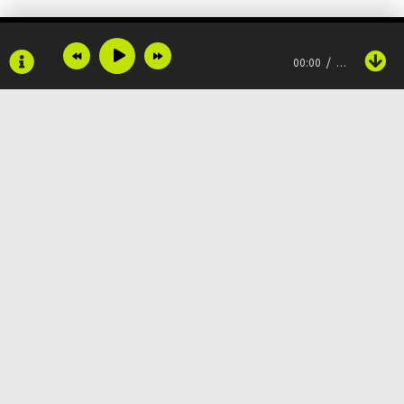
00:00
…
Copyright © 2024
Muzku.net
Все права защищены, материал предоставлен только для
ознакомления!
По всем вопросам:
admin@muzku.net
0+