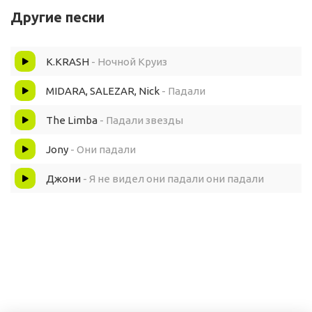
Другие песни
Усыпанная облаками Дорога домой
K.KRASH
- Ночной Круиз
И по неволе моя душа так стонет
MIDARA, SALEZAR, Nick
- Падали
И без осадка тонет, Иди пока живой
The Limba
- Падали звезды
Мы падали, падали, падали - нашлись,
Jony
- Они падали
Джони
- Я не видел они падали они падали