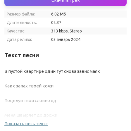
Скачать трек
Размер файла:
6.02 МБ
Длительность:
02:37
Качество:
313 kbps, Stereo
Дата релиза:
03 январь 2024
Текст песни
В пустой квартире один тут снова завис маяк
Как с запах твоей кожи
Поцелуи твои словно яд
Меня швыряет до дрожи
Показать весь текст