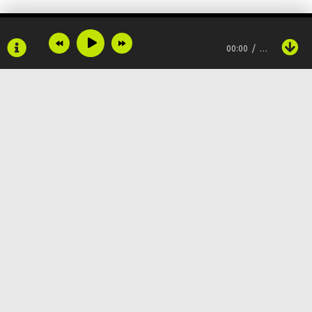
00:00
…
Не звони мне
Не звони не звони не звони мне
Абонент недоступен он гибнет
Оно давит ударом под дыхло
Время лечит а ты не звони мне
Copyright © 2024
Muzku.net
Все права защищены, материал предоставлен только для
ознакомления!
По всем вопросам:
admin@muzku.net
Вещества по клеткам и венам
0+
Ни слова о любви я другую раздену
Что хочет меня сильно да и греет постель мне