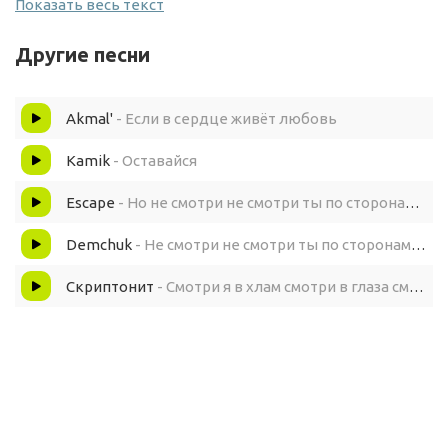
Показать весь текст
Но не смотри, не смотри ты по сторонам
Другие песни
Оставайся такой, как есть
Akmal'
- Если в сердце живёт любовь
Оставайся сама собой
Kamik
- Оставайся
Целый мир освещают твои глаза
Escape
- Но не смотри не смотри ты по сторонам кавер
Если в сердце живёт любовь
Demchuk
- Не смотри не смотри ты по сторонам (cover)
Но не смотри, не смотри ты по сторонам
Скриптонит
- Смотри я в хлам смотри в глаза смотри я в ноль
Оставайся такой, как есть
Оставайся сама собой
Целый мир освещают твои глаза