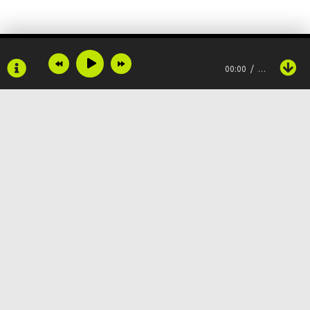
Если в сердце живёт любовь
Просмотрела все фильмы о любви
00:00
…
Но в жизни тоже много сказок
Не спеши, подожди, увидишь ты
Всё будет, но не сразу
Но не смотри, не смотри ты по сторонам
Copyright © 2024
Muzku.net
Оставайся такой, как есть
Все права защищены, материал предоставлен только для
ознакомления!
По всем вопросам:
admin@muzku.net
Оставайся сама собой
0+
Целый мир освещают твои глаза