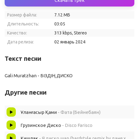
Скачать трек
Размер файла:
7.12 МБ
Длительность:
03:05
Качество:
313 kbps, Stereo
Дата релиза:
02 январь 2024
Текст песни
Gali Muratzhan - БІЗДІҢ ДИСКО
Другие песни
Ұланғасыр Қами
- Фата (Бейнебаян)
Грузинское Диско
- Disco Farisco
Кишлак
- Я диско шар (hardstyle remix by даня хулиган)