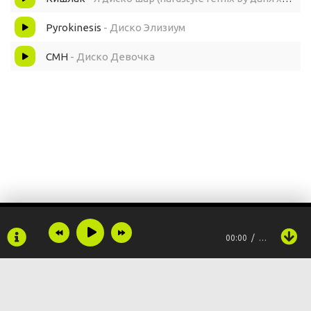
Pyrokinesis
- Диско Элизиум
CMH
- Диско Девочка
00:00
…