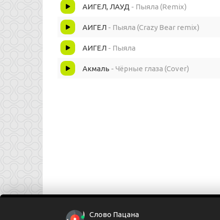
Күздә күз, күздә күз, күздә күз, күздә күз
АИГЕЛ, ЛАУД
- Пыяла (Remix)
Кулда кул, кулда кул, кулда кул, кулда кул
АИГЕЛ
- Пыяла (Crazy Bear remix)
АИГЕЛ
- Пыяла
Стекло любви швыряешь — пусть смотрит
Акмаль
- Чёрные глаза (Cover)
Стекло подлинного счастья бьёшь, разбивае
Глаза в глаза, глаза в глаза, глаза в глаза, гла
Рука в руке, рука в руке, рука в руке, в руке 
Слово Пацана