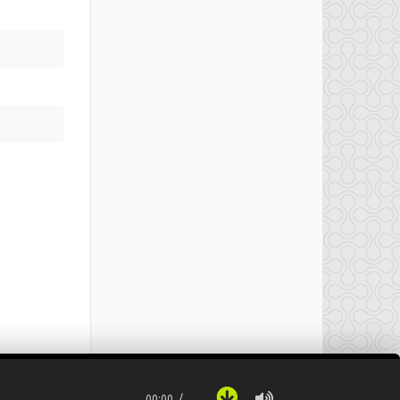
00:00
…