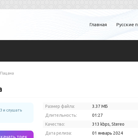
Главная
Русские 
 Пацана
а
Размер файла:
3.37 МБ
3 и слушать
Длительность:
01:27
Качество:
313 kbps, Stereo
Дата релиза:
01 январь 2024
Скачать трек