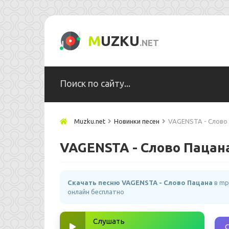
M
UZKU
.NET
Muzku.net
Новинки песен
VAGENSTA - Слово
VAGENSTA - Слово Пацан
Скачать песню VAGENSTA - Слово Пацана
в mp
онлайн бесплатно
Слушать