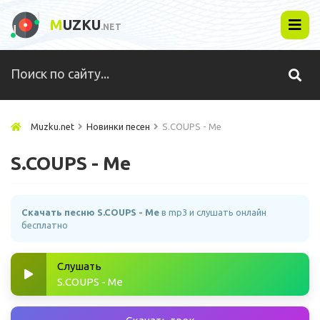
M
UZKU
.NET
Muzku.net
Новинки песен
S.COUPS - Me
S.COUPS - Me
Скачать песню S.COUPS - Me
в mp3 и слушать онлайн
бесплатно
Слушать
S.COUPS - Me