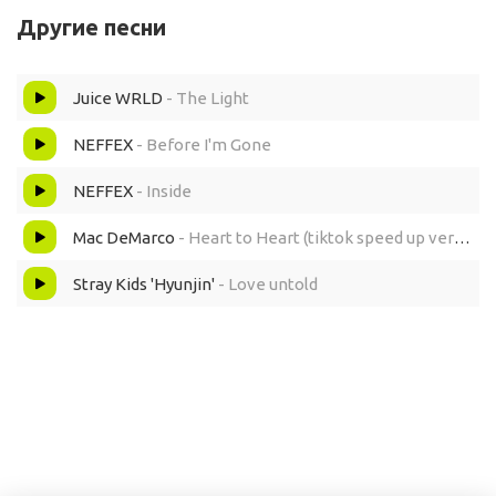
When I push through the front door everyday
Другие песни
I feel like becoming a different person
Juice WRLD
- The Light
The two different worlds inside and outside of me
NEFFEX
- Before I'm Gone
Pointing fingers, cursing, and calling me a coward
NEFFEX
- Inside
Mac DeMarco
- Heart to Heart (tiktok speed up version)
Me, with two namеs
Stray Kids 'Hyunjin'
- Love untold
Live two lives
Which one do you lovе?
Despite the two of me
I have one heart