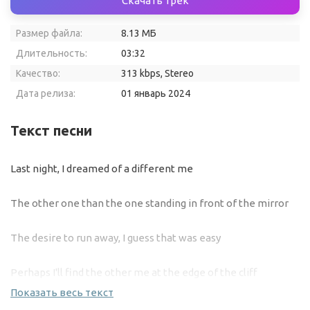
Скачать трек
Размер файла:
8.13 МБ
Длительность:
03:32
Качество:
313 kbps, Stereo
Дата релиза:
01 январь 2024
Текст песни
Last night, I dreamed of a different me
The other one than the one standing in front of the mirror
The desire to run away, I guess that was easy
Perhaps I'll find the other me at the edge of the cliff
Показать весь текст