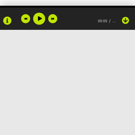
So to you, I am one
00:00
…
Me (Me), me (Me)
Me, ooh, me
Despite the two of me
I have one heart
Copyright © 2024
Muzku.net
Все права защищены, материал предоставлен только для
ознакомления!
So to you, I am one
По всем вопросам:
admin@muzku.net
Me
0+