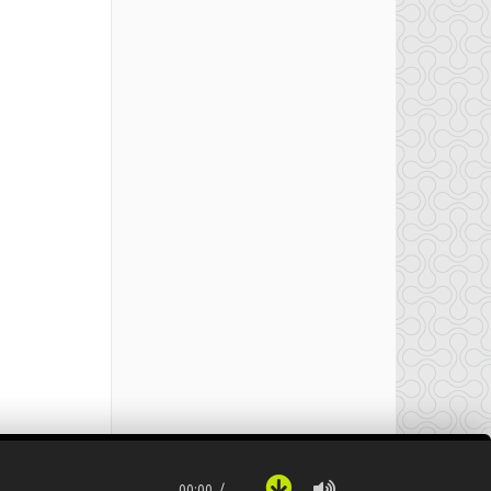
00:00
…