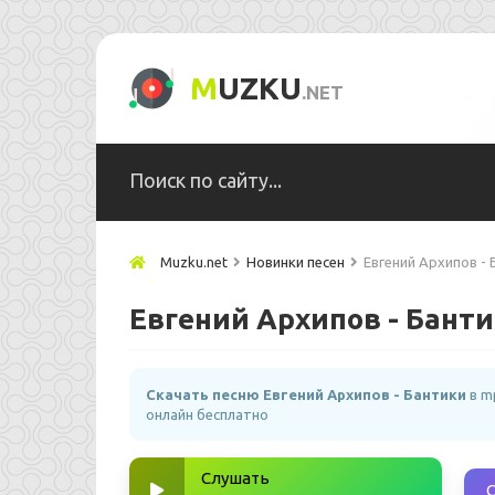
M
UZKU
.NET
Muzku.net
Новинки песен
Евгений Архипов - 
Евгений Архипов - Бант
Скачать песню Евгений Архипов - Бантики
в m
онлайн бесплатно
Слушать