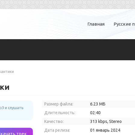
Главная
Русские 
Бантики
ики
Размер файла:
6.23 МБ
p3 и слушать
Длительность:
02:40
Качество:
313 kbps, Stereo
Дата релиза:
01 январь 2024
Скачать трек