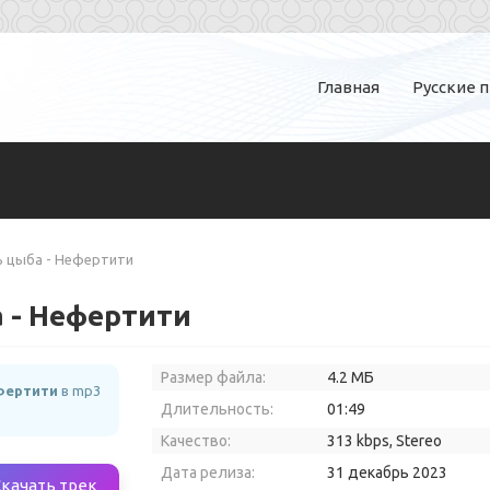
Главная
Русские 
ь цыба - Нефертити
 - Нефертити
Размер файла:
4.2 МБ
фертити
в mp3
Длительность:
01:49
Качество:
313 kbps, Stereo
Дата релиза:
31 декабрь 2023
Скачать трек