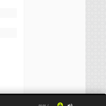
00:00
…