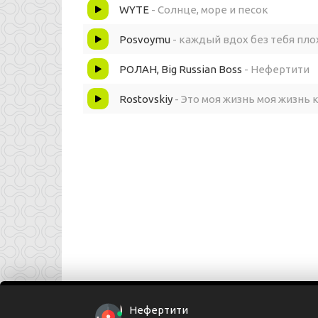
Перед мною Нефертити
WYTE
- Солнце, море и песок
Я думал это в мираже
Posvoymu
- каждый вдох без тебя пло
РОЛАН, Big Russian Boss
- Нефертити
Богиня блять и в няглеже
Rostovskiy
- Это моя жизнь моя жизнь 
Ну и схватил ее за руку
И охерел живая сука
Ай цвайн фифти фифти
Я песок ты Нефертити
Ай цвайн фифти фифти
Я песок ты Нефертити
Нефертити