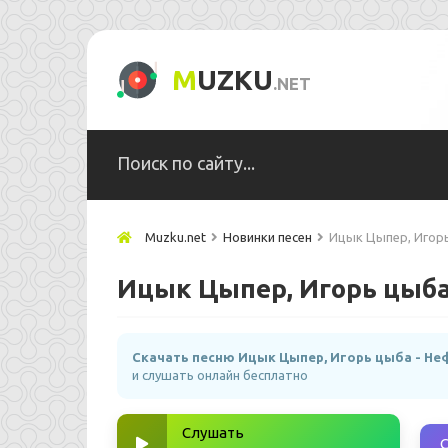
M
UZKU
.NET
Muzku.net
Новинки песен
Ицык Цыпер, Игор
Ицык Цыпер, Игорь цыба
Скачать песню Ицык Цыпер, Игорь цыба - Не
и слушать онлайн бесплатно
Слушать