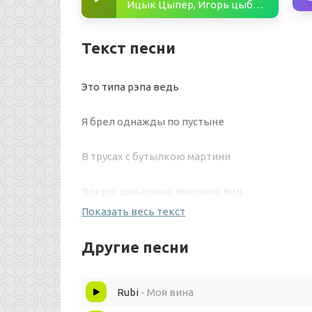
Ицык Цыпер, Игорь цыба - Нефертити
Текст песни
Это типа рэпа ведь
Я брел однажды по пустыне
В трусах с бутылкою мартини
Вокруг шикарный внешний вид
Показать весь текст
Песок и куча пирамид
Другие песни
И тут вдруг раз и вот смотрите
Rubi
- Моя вина