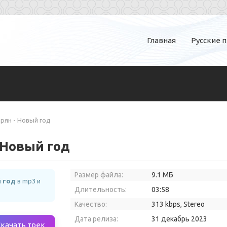
Главная
Русские 
ирян - Новый год
 Новый год
Размер файла:
9.1 МБ
й год
в mp3 и
Длительность:
03:58
Качество:
313 kbps, Stereo
Дата релиза:
31 декабрь 2023
Скачать трек