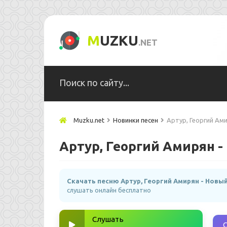
M
UZKU
.NET
Muzku.net
Новинки песен
Артур, Георгий Ам
Артур, Георгий Амирян -
Скачать песню Артур, Георгий Амирян - Новы
слушать онлайн бесплатно
Слушать