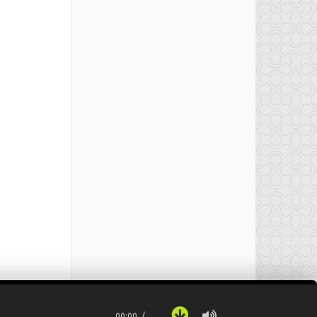
00:00
…